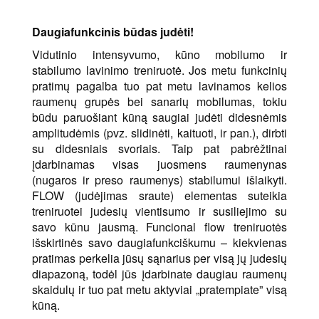
Daugiafunkcinis būdas judėti!
Vidutinio intensyvumo, kūno mobilumo ir
stabilumo lavinimo treniruotė. Jos metu funkcinių
pratimų pagalba tuo pat metu lavinamos kelios
raumenų grupės bei sanarių mobilumas, tokiu
būdu paruošiant kūną saugiai judėti didesnėmis
amplitudėmis (pvz. slidinėti, kaituoti, ir pan.), dirbti
su didesniais svoriais. Taip pat pabrėžtinai
įdarbinamas visas juosmens raumenynas
(nugaros ir preso raumenys) stabilumui išlaikyti.
FLOW (judėjimas sraute) elementas suteikia
treniruotei judesių vientisumo ir susiliejimo su
savo kūnu jausmą. Funcional flow treniruotės
išskirtinės savo daugiafunkciškumu – kiekvienas
pratimas perkelia jūsų sąnarius per visą jų judesių
diapazoną, todėl jūs įdarbinate daugiau raumenų
skaidulų ir tuo pat metu aktyviai „pratempiate” visą
kūną.