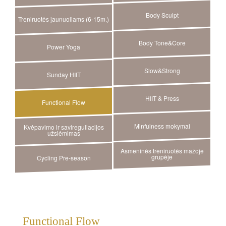
Body Sculpt
Treniruotės jaunuoliams (6-15m.)
Body Tone&Core
Power Yoga
Slow&Strong
Sunday HIIT
HIIT & Press
Functional Flow
Minfulness mokymai
Kvėpavimo ir savireguliacijos
užsiėmimas
Asmeninės treniruotės mažoje
grupėje
Cycling Pre-season
Functional Flow