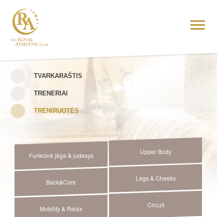
TVARKARAŠTIS
TRENERIAI
TRENIRUOTĖS
Upper Body
Funkcinė jėga & judesys
Legs & Cheeks
Back&Core
Circuit
Mobility & Relax