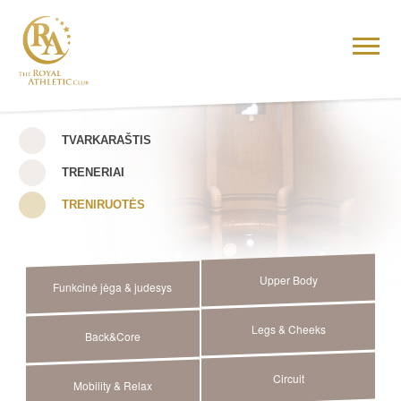
TVARKARAŠTIS
TRENERIAI
TRENIRUOTĖS
Upper Body
Funkcinė jėga & judesys
Legs & Cheeks
Back&Core
Circuit
Mobility & Relax