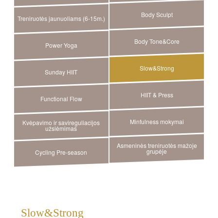
Body Sculpt
Treniruotės jaunuoliams (6-15m.)
Body Tone&Core
Power Yoga
Slow&Strong
Sunday HIIT
HIIT & Press
Functional Flow
Minfulness mokymai
Kvėpavimo ir savireguliacijos
užsiėmimas
Asmeninės treniruotės mažoje
grupėje
Cycling Pre-season
Slow&Strong