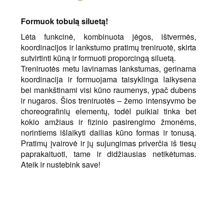
Formuok tobulą siluetą!
Lėta funkcinė, kombinuota jėgos, ištvermės,
koordinacijos ir lankstumo pratimų treniruotė, skirta
sutvirtinti kūną ir formuoti proporcingą siluetą.
Treniruotės metu lavinamas lankstumas, gerinama
koordinacija ir formuojama taisyklinga laikysena
bei mankštinami visi kūno raumenys, ypač dubens
ir nugaros. Šios treniruotės – žemo intensyvmo be
choreografinių elementų, todėl puikiai tinka bet
kokio amžiaus ir fizinio pasirengimo žmonėms,
norintiems išlaikyti dailias kūno formas ir tonusą.
Pratimų įvairovė ir jų sujungimas priverčia iš tiesų
paprakaituoti, tame ir didžiausias netikėtumas.
Ateik ir nustebink save!