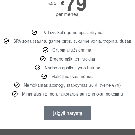
79
€
€
85
per mėnesį
I-VII sveikatingumo apsilankymai
SPA zona (sauna, garinė pirtis, sūkurinė vonia, tropiniai dušai)
Grupiniai užsiėmimai
Ergonomiški teniruokliai
Neribota apsilankymo trukmė
Mokėjimai kas mėnesį
Nemokamas atostogų stabdymas 30 d. (vertė €79)
Minimalus 12 mėn. laikotarpis su 12 įmokų mokėjimu
Įsigyti narystę