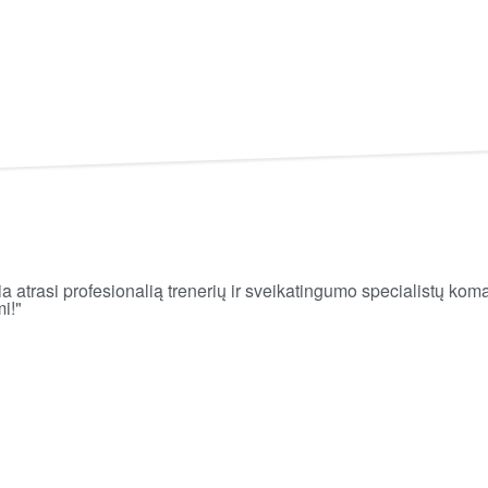
atrasi profesionalią trenerių ir sveikatingumo specialistų koman
i!"