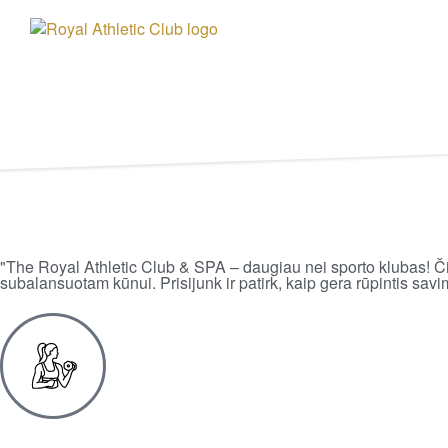
"The Royal Athletic Club & SPA – daugiau nei sporto klubas! Čia 
subalansuotam kūnui. Prisijunk ir patirk, kaip gera rūpintis savim