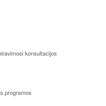
eniravimosi konsultacijos
bos programos