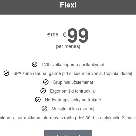
Flexi
99
€
€
105
per mėnesį
I-VII sveikatingumo apsilankymai
SPA zona (sauna, garinė pirtis, sūkurinė vonia, tropiniai dušai)
Grupiniai užsiėmimai
Ergonomiški teniruokliai
Neribota apsilankymo trukmė
Mokėjimai kas mėnesį
inuota, nutraukiama informavus raštu prieš 30 d. su minimaliu 2 įmok