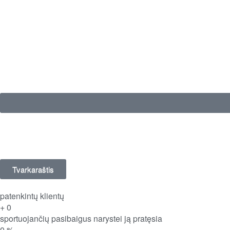
Tvarkaraštis
patenkintų klientų
+
0
sportuojančių pasibaigus narystei ją pratęsia
0
%