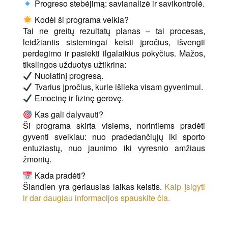
Progreso stebėjimą: savianalizė ir savikontrolė.
Kodėl ši programa veikia?
Tai ne greitų rezultatų planas – tai procesas,
leidžiantis sistemingai keisti įpročius, išvengti
perdegimo ir pasiekti ilgalaikius pokyčius. Mažos,
tikslingos užduotys užtikrina:
Nuolatinį progresą.
Tvarius įpročius, kurie išlieka visam gyvenimui.
Emocinę ir fizinę gerovę.
Kas gali dalyvauti?
Ši programa skirta visiems, norintiems pradėti
gyventi sveikiau: nuo pradedančiųjų iki sporto
entuziastų, nuo jaunimo iki vyresnio amžiaus
žmonių.
Kada pradėti?
Šiandien yra geriausias laikas keistis.
Kaip įsigyti
ir dar daugiau informacijos spauskite čia.