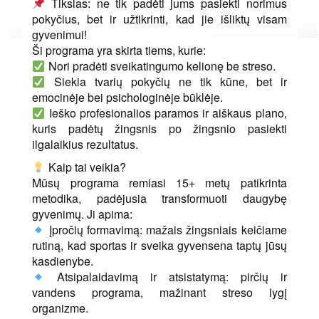
Tikslas: ne tik padėti jums pasiekti norimus
pokyčius, bet ir užtikrinti, kad jie išliktų visam
gyvenimui!
Ši programa yra skirta tiems, kurie:
Nori pradėti sveikatingumo kelionę be streso.
Siekia tvarių pokyčių ne tik kūne, bet ir
emocinėje bei psichologinėje būklėje.
Ieško profesionalios paramos ir aiškaus plano,
kuris padėtų žingsnis po žingsnio pasiekti
ilgalaikius rezultatus.
Kaip tai veikia?
Mūsų programa remiasi 15+ metų patikrinta
metodika, padėjusia transformuoti daugybę
gyvenimų. Ji apima:
Įpročių formavimą: mažais žingsniais keičiame
rutiną, kad sportas ir sveika gyvensena taptų jūsų
kasdienybe.
Atsipalaidavimą ir atsistatymą: pirčių ir
vandens programa, mažinant streso lygį
organizme.