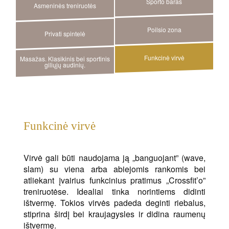
Sporto baras
Asmeninės treniruotės
Poilsio zona
Privati spintelė
Funkcinė virvė
Masažas. Klasikinis bei sportinis
giliųjų audinių.
Funkcinė virvė
Virvė gali būti naudojama ją „banguojant” (wave,
slam) su viena arba abiejomis rankomis bei
atliekant įvairius funkcinius pratimus „Crossfit’o”
treniruotėse. Idealiai tinka norintiems didinti
ištvermę. Tokios virvės padeda deginti riebalus,
stiprina širdį bei kraujagysles ir didina raumenų
ištvermę.