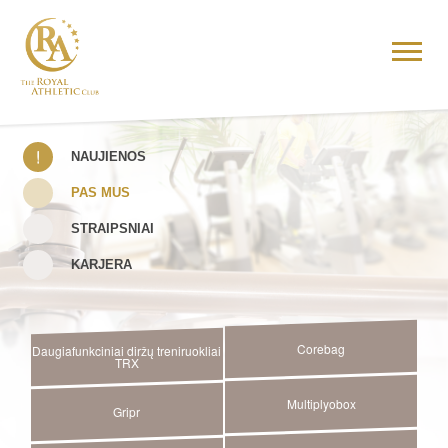
NAUJIENOS
PAS MUS
STRAIPSNIAI
KARJERA
Corebag
Daugiafunkciniai diržų treniruokliai
TRX
Multiplyobox
Gripr