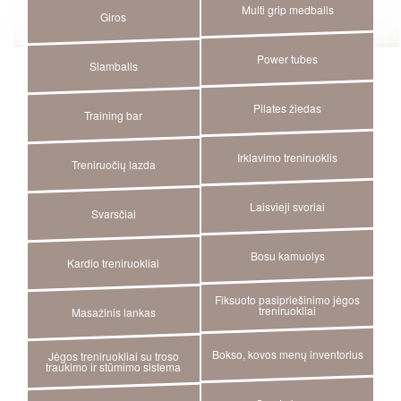
Multi grip medballs
Giros
Power tubes
Slamballs
Pilates žiedas
Training bar
Irklavimo treniruoklis
Treniruočių lazda
Laisvieji svoriai
Svarsčiai
Bosu kamuolys
Kardio treniruokliai
Fiksuoto pasipriešinimo jėgos
treniruokliai
Masažinis lankas
Bokso, kovos menų inventorius
Jėgos treniruokliai su troso
traukimo ir stūmimo sistema