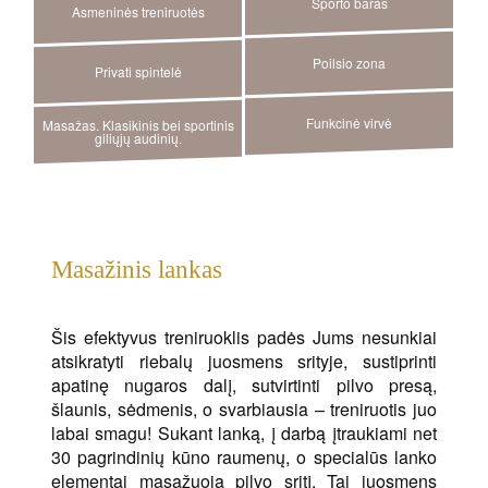
Sporto baras
Asmeninės treniruotės
Poilsio zona
Privati spintelė
Funkcinė virvė
Masažas. Klasikinis bei sportinis
giliųjų audinių.
Masažinis lankas
Šis efektyvus treniruoklis padės Jums nesunkiai
atsikratyti riebalų juosmens srityje, sustiprinti
apatinę nugaros dalį, sutvirtinti pilvo presą,
šlaunis, sėdmenis, o svarbiausia – treniruotis juo
labai smagu! Sukant lanką, į darbą įtraukiami net
30 pagrindinių kūno raumenų, o specialūs lanko
elementai masažuoja pilvo sritį. Tai juosmens