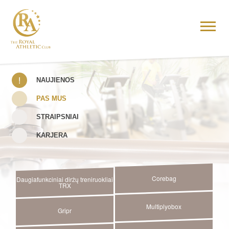
NAUJIENOS
PAS MUS
STRAIPSNIAI
KARJERA
Corebag
Daugiafunkciniai diržų treniruokliai
TRX
Multiplyobox
Gripr