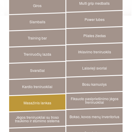
Multi grip medballs
Giros
Power tubes
Slamballs
Pilates žiedas
Training bar
Irklavimo treniruoklis
Treniruočių lazda
Laisvieji svoriai
Svarsčiai
Bosu kamuolys
Kardio treniruokliai
Fiksuoto pasipriešinimo jėgos
treniruokliai
Masažinis lankas
Bokso, kovos menų inventorius
Jėgos treniruokliai su troso
traukimo ir stūmimo sistema