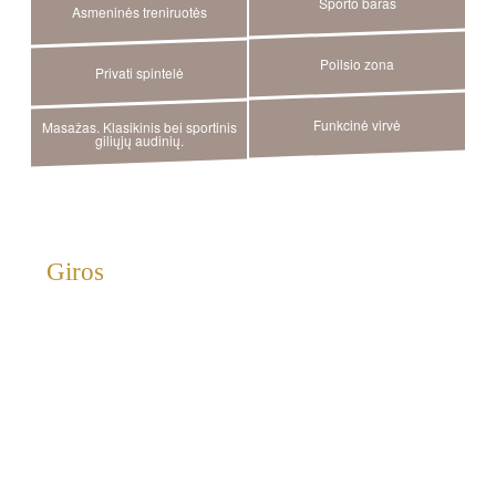
Sporto baras
Asmeninės treniruotės
Poilsio zona
Privati spintelė
Funkcinė virvė
Masažas. Klasikinis bei sportinis
giliųjų audinių.
Giros