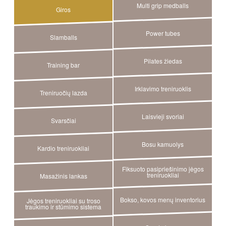
Multi grip medballs
Giros
Power tubes
Slamballs
Pilates žiedas
Training bar
Irklavimo treniruoklis
Treniruočių lazda
Laisvieji svoriai
Svarsčiai
Bosu kamuolys
Kardio treniruokliai
Fiksuoto pasipriešinimo jėgos
treniruokliai
Masažinis lankas
Bokso, kovos menų inventorius
Jėgos treniruokliai su troso
traukimo ir stūmimo sistema