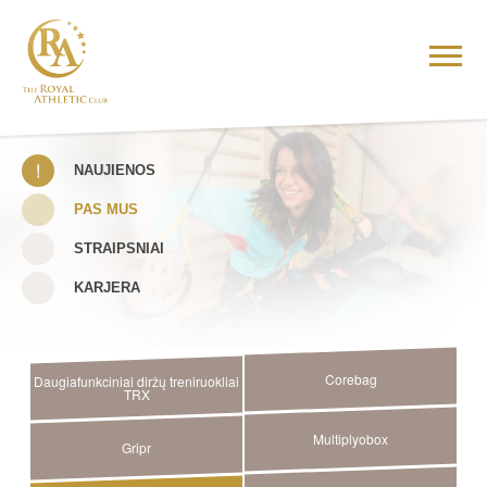
NAUJIENOS
PAS MUS
STRAIPSNIAI
KARJERA
Corebag
Daugiafunkciniai diržų treniruokliai
TRX
Multiplyobox
Gripr