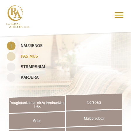
NAUJIENOS
PAS MUS
STRAIPSNIAI
KARJERA
Corebag
Daugiafunkciniai diržų treniruokliai
TRX
Multiplyobox
Gripr