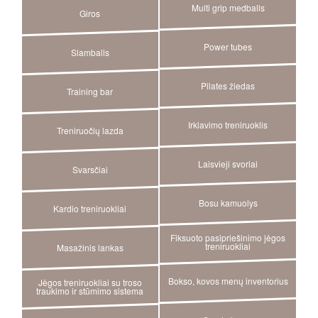
Multi grip medballs
Giros
Power tubes
Slamballs
Pilates žiedas
Training bar
Irklavimo treniruoklis
Treniruočių lazda
Laisvieji svoriai
Svarsčiai
Bosu kamuolys
Kardio treniruokliai
Fiksuoto pasipriešinimo jėgos
treniruokliai
Masažinis lankas
Bokso, kovos menų inventorius
Jėgos treniruokliai su troso
traukimo ir stūmimo sistema