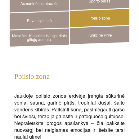
Sporto baras
Asmeninės treniruotės
Poilsio zona
Privati spintelė
Funkcinė virvė
Masažas. Klasikinis bei sportinis
giliųjų audinių.
Poilsio zona
Jaukioje poilsio zonos erdvėje įrengta sūkurinė
vonia, sauna, garinė pirtis, tropiniai dušai, šalto
vandens kibiras. Pailsinti kūną, pasimėgauti garso
bei šviesų terapija galėsite ir patogiuose gultuose.
Nepraleiskite progos apsilankyti – čia paliksite
nuovargį bei neigiamas emocijas ir išeisite tarsi
naujai gimę!